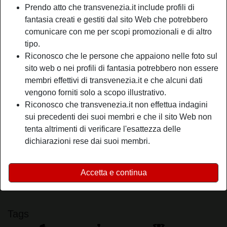
Prendo atto che transvenezia.it include profili di
Relazione:
Single
fantasia creati e gestiti dal sito Web che potrebbero
Colore dei capelli:
Scuro
comunicare con me per scopi promozionali e di altro
Depilata:
Sì
tipo.
Fumatrice:
A volte
Riconosco che le persone che appaiono nelle foto sul
sito web o nei profili di fantasia potrebbero non essere
person_pin
Descrizione
membri effettivi di transvenezia.it e che alcuni dati
vengono forniti solo a scopo illustrativo.
Amo infatti poter essere libera di essere me stessa e
Riconosco che transvenezia.it non effettua indagini
soprattutto di non avere impegni con un ragazzo che
sui precedenti dei suoi membri e che il sito Web non
potrebbe essere troppo possessivo e che non mi permette
tenta altrimenti di verificare l'esattezza delle
di vivere la mia vita. Inoltre mi intriga riuscire a scoprire
dichiarazioni rese dai suoi membri.
quali sono le passioni della persona che ho davanti.
Sta cercando
Accetta e continua
Uomo, Bisessuale, Caucasica
Tags