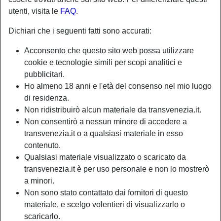
utenti, visita le
FAQ
.
Dichiari che i seguenti fatti sono accurati:
Acconsento che questo sito web possa utilizzare
cookie e tecnologie simili per scopi analitici e
pubblicitari.
Ho almeno 18 anni e l'età del consenso nel mio luogo
di residenza.
Non ridistribuirò alcun materiale da transvenezia.it.
Non consentirò a nessun minore di accedere a
transvenezia.it o a qualsiasi materiale in esso
contenuto.
Nickname:
Lara89
Qualsiasi materiale visualizzato o scaricato da
Età:
30
transvenezia.it è per uso personale e non lo mostrerò
Paese:
Italia
a minori.
Provincia:
Belluno
Non sono stato contattato dai fornitori di questo
Sesso:
Shemale
materiale, e scelgo volentieri di visualizzarlo o
Sessualità:
Bisessuale
scaricarlo.