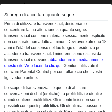
Si prega di accettare quanto segue:
Profilo di lara89
Prima di utilizzare transvenezia.it, desideriamo
concentrare la tua attenzione su quanto segue:
transvenezia.it contiene materiale sessualmente esplicito
non censurato non adatto ai minori. Devi avere almeno 18
anni e l'età del consenso nel tuo luogo di residenza per
accedere a transvenezia.it. I minorenni sono esclusi da
transvenezia.it e devono
abbandonare immediatamente
questo sito Web facendo clic qui.
Genitori, utilizzate il
software Parental Control per controllare ciò che i vostri
figli vedono online.
Lo scopo di transvenezia.it è quello di abilitare
conversazioni di chat (erotiche) tra profili fittizi e utenti e
quindi contiene profili fittizi. Gli incontri fisici non sono
possibili con questi profili fittizi. Gli utenti reali possono
star
chat
Aggiungi
Chatta adesso
essere trovati anche sul sito web. Per differenziare questi