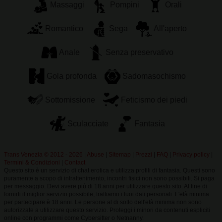
Massaggi
Pompini
Orali
Romantico
Sega
All'aperto
Anale
Senza preservativo
Gola profonda
Sadomasochismo
Sottomissione
Feticismo dei piedi
Sculacciate
Fantasia
Trans Venezia © 2012 - 2026
|
Abuse
|
Sitemap
|
Prezzi
|
FAQ
|
Privacy policy
|
Termini & Condizioni
|
Contact
Questo sito è un servizio di chat erotica e utilizza profili di fantasia. Questi sono
puramente a scopo di intrattenimento, incontri fisici non sono possibili. Si paga
per messaggio. Devi avere più di 18 anni per utilizzare questo sito. Al fine di
fornirti il miglior servizio possibile, trattiamo i tuoi dati personali. L'età minima
per partecipare è 18 anni. Le persone al di sotto dell'età minima non sono
autorizzate a utilizzare questo servizio. Proteggi i minori da contenuti espliciti
online con programmi come Cybersitter o Netnanny.