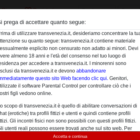
h
favorite_border
Ricerca
Registrati
i prega di accettare quanto segue:
Descrizione
rima di utilizzare transvenezia.it, desideriamo concentrare la tu
ttenzione su quanto segue: transvenezia.it contiene materiale
Non ha ancora inserito una descrizione
essualmente esplicito non censurato non adatto ai minori. Devi
Sta cercando
vere almeno 18 anni e l'età del consenso nel tuo luogo di
esidenza per accedere a transvenezia.it. I minorenni sono
Non ha specificato le sue preferenze
sclusi da transvenezia.it e devono
abbandonare
mmediatamente questo sito Web facendo clic qui.
Genitori,
tilizzate il software Parental Control per controllare ciò che i
ostri figli vedono online.
o scopo di transvenezia.it è quello di abilitare conversazioni di
hat (erotiche) tra profili fittizi e utenti e quindi contiene profili
ittizi. Gli incontri fisici non sono possibili con questi profili fittizi.
li utenti reali possono essere trovati anche sul sito web. Per
ifferenziare questi utenti, visita le
FAQ
.
Accetta e continua