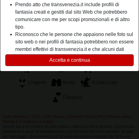
Prendo atto che transvenezia.it include profili di
vita; vieni da me e non potrai più fare a meno delle mie
fantasia creati e gestiti dal sito Web che potrebbero
labbra, ti sto aspettando.
comunicare con me per scopi promozionali e di altro
Sta cercando
tipo.
Riconosco che le persone che appaiono nelle foto sul
Uomo, Etero, Bisessuale, 26-35, 36-54
sito web o nei profili di fantasia potrebbero non essere
membri effettivi di transvenezia.it e che alcuni dati
Tags
vengono forniti solo a scopo illustrativo.
Accetta e continua
Riconosco che transvenezia.it non effettua indagini
Pompini
Orali
Sex toys
sui precedenti dei suoi membri e che il sito Web non
tenta altrimenti di verificare l'esattezza delle
Lingerie
Anale
Sculacciate
dichiarazioni rese dai suoi membri.
Fantasia
Trans Venezia © 2012 - 2026
|
Abuse
|
Sitemap
|
Prezzi
|
FAQ
|
Privacy policy
|
Termini & Condizioni
|
Contact
Questo sito è un servizio di chat erotica e utilizza profili di fantasia. Questi sono
puramente a scopo di intrattenimento, incontri fisici non sono possibili. Si paga
per messaggio. Devi avere più di 18 anni per utilizzare questo sito. Al fine di