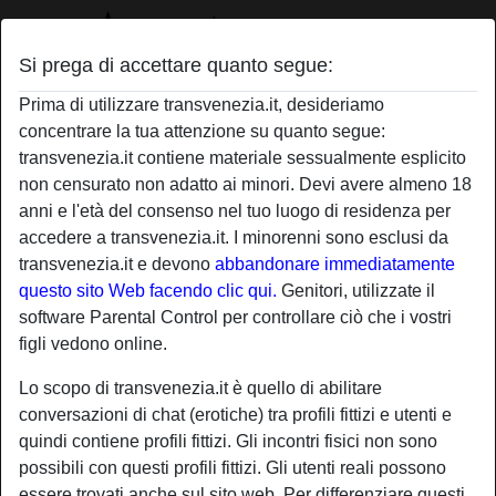
Si prega di accettare quanto segue:
Profilo di signoraarrappata
Prima di utilizzare transvenezia.it, desideriamo
concentrare la tua attenzione su quanto segue:
transvenezia.it contiene materiale sessualmente esplicito
non censurato non adatto ai minori. Devi avere almeno 18
anni e l'età del consenso nel tuo luogo di residenza per
accedere a transvenezia.it. I minorenni sono esclusi da
transvenezia.it e devono
abbandonare immediatamente
questo sito Web facendo clic qui.
Genitori, utilizzate il
software Parental Control per controllare ciò che i vostri
figli vedono online.
Lo scopo di transvenezia.it è quello di abilitare
conversazioni di chat (erotiche) tra profili fittizi e utenti e
quindi contiene profili fittizi. Gli incontri fisici non sono
possibili con questi profili fittizi. Gli utenti reali possono
star
chat
Aggiungi
Chatta adesso
essere trovati anche sul sito web. Per differenziare questi