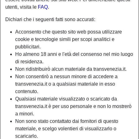
utenti, visita le
FAQ
.
Nickname:
Signoraarrappata
Dichiari che i seguenti fatti sono accurati:
Età:
28
Acconsento che questo sito web possa utilizzare
Paese:
Italia
cookie e tecnologie simili per scopi analitici e
Provincia:
Treviso
pubblicitari.
Sesso:
Shemale
Ho almeno 18 anni e l'età del consenso nel mio luogo
Sessualità:
Bisessuale
di residenza.
Relazione:
Single
Non ridistribuirò alcun materiale da transvenezia.it.
Non consentirò a nessun minore di accedere a
Colore dei capelli:
Bionde
transvenezia.it o a qualsiasi materiale in esso
Colore degli occhi:
Blu
contenuto.
Peso:
58 Kg
Qualsiasi materiale visualizzato o scaricato da
Depilata:
Depilata
transvenezia.it è per uso personale e non lo mostrerò
a minori.
person_pin
Descrizione
Non sono stato contattato dai fornitori di questo
materiale, e scelgo volentieri di visualizzarlo o
Vieni da me e lasciati andare al lavoro sapiente della mia
scaricarlo.
bocca; vieni da me e avrai il miglior sesso orale della tua