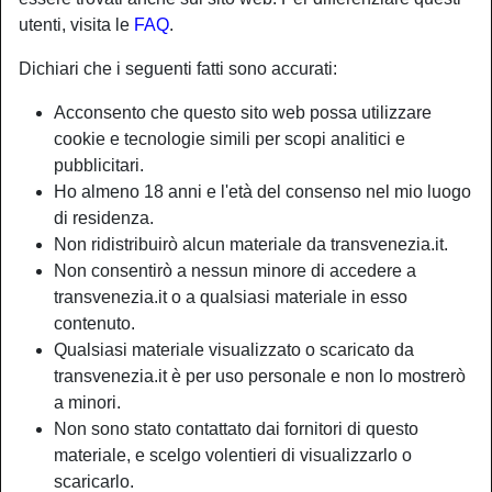
utenti, visita le
FAQ
.
Dichiari che i seguenti fatti sono accurati:
Acconsento che questo sito web possa utilizzare
cookie e tecnologie simili per scopi analitici e
pubblicitari.
Ho almeno 18 anni e l'età del consenso nel mio luogo
di residenza.
Non ridistribuirò alcun materiale da transvenezia.it.
Non consentirò a nessun minore di accedere a
transvenezia.it o a qualsiasi materiale in esso
contenuto.
Nickname:
Tonialadepravata
Qualsiasi materiale visualizzato o scaricato da
Età:
33
transvenezia.it è per uso personale e non lo mostrerò
Paese:
Italia
a minori.
Provincia:
Venezia
Non sono stato contattato dai fornitori di questo
Sesso:
Shemale
materiale, e scelgo volentieri di visualizzarlo o
Sessualità:
Bisessuale
scaricarlo.