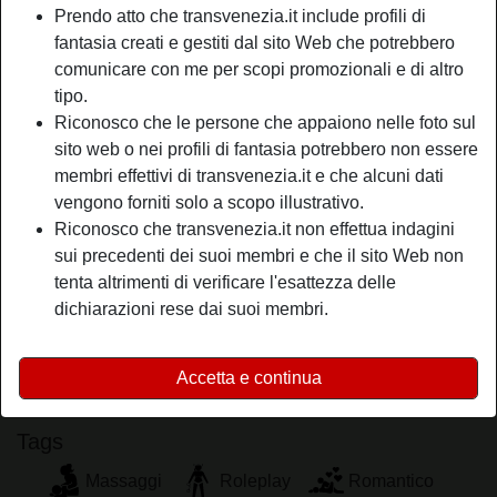
Prendo atto che transvenezia.it include profili di
Relazione:
Single
fantasia creati e gestiti dal sito Web che potrebbero
Colore dei capelli:
Bionde
comunicare con me per scopi promozionali e di altro
Colore degli occhi:
Castani
tipo.
Fumatrice:
Sì
Riconosco che le persone che appaiono nelle foto sul
sito web o nei profili di fantasia potrebbero non essere
person_pin
Descrizione
membri effettivi di transvenezia.it e che alcuni dati
vengono forniti solo a scopo illustrativo.
Sono sempre stata una ragazza curiosa, e per questo ho
Riconosco che transvenezia.it non effettua indagini
esplorato quasi tutte le varianti sessuali possibili e
sui precedenti dei suoi membri e che il sito Web non
immaginabili. Ma penso di non aver fatto tutto e quindi sto
tenta altrimenti di verificare l'esattezza delle
cercando un uomo che riaccenda le mie fantasie.
dichiarazioni rese dai suoi membri.
Sta cercando
Uomo, Etero, Bisessuale
Accetta e continua
Tags
Massaggi
Roleplay
Romantico