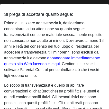
Si prega di accettare quanto segue:
Profilo di tonialadepravata
Prima di utilizzare transvenezia.it, desideriamo
concentrare la tua attenzione su quanto segue:
transvenezia.it contiene materiale sessualmente esplicito
non censurato non adatto ai minori. Devi avere almeno 18
anni e l'età del consenso nel tuo luogo di residenza per
accedere a transvenezia.it. I minorenni sono esclusi da
transvenezia.it e devono
abbandonare immediatamente
questo sito Web facendo clic qui.
Genitori, utilizzate il
software Parental Control per controllare ciò che i vostri
figli vedono online.
Lo scopo di transvenezia.it è quello di abilitare
conversazioni di chat (erotiche) tra profili fittizi e utenti e
quindi contiene profili fittizi. Gli incontri fisici non sono
possibili con questi profili fittizi. Gli utenti reali possono
star
chat
Aggiungi
Chatta adesso
essere trovati anche sul sito web. Per differenziare questi